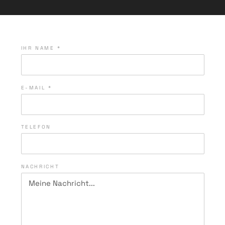
Zmart
IHR NAME *
E-MAIL *
TELEFON
NACHRICHT